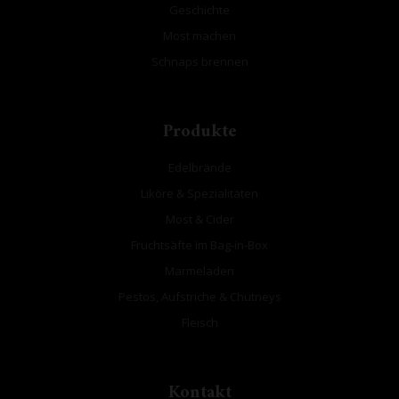
Geschichte
Most machen
Schnaps brennen
Produkte
Edelbrände
Liköre & Spezialitäten
Most & Cider
Fruchtsäfte im Bag-in-Box
Marmeladen
Pestos, Aufstriche & Chutneys
Fleisch
Kontakt