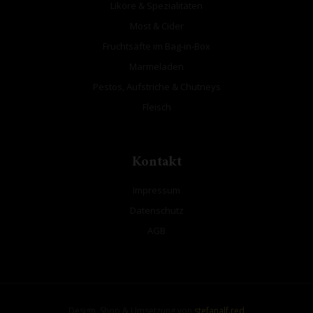
Liköre & Spezialitäten
Most & Cider
Fruchtsäfte im Bag-in-Box
Marmeladen
Pestos, Aufstriche & Chutneys
Fleisch
Kontakt
Impressum
Datenschutz
AGB
Design, Shop & Umsetzung von
stefanalf.red