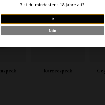
Bitte erteilen Sie uns die Zustimmung, Ihre Daten zur
Bist du mindestens 18 Jahre alt?
internen Analyse zu verwenden. Wir geben Ihre Daten nicht
weiter. Lesen Sie auch unsere Datenschutzerklärung.
Ja
Datenschutzerklärung
Akzeptieren
Nein
enspeck
Karreespeck
Geg