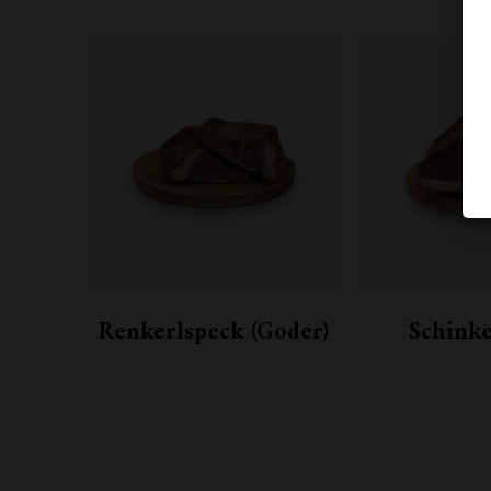
Renkerlspeck (Goder)
Schink