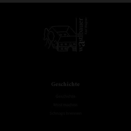
agner
Karl W
Geschichte
Geschichte
Most machen
Schnaps brennen